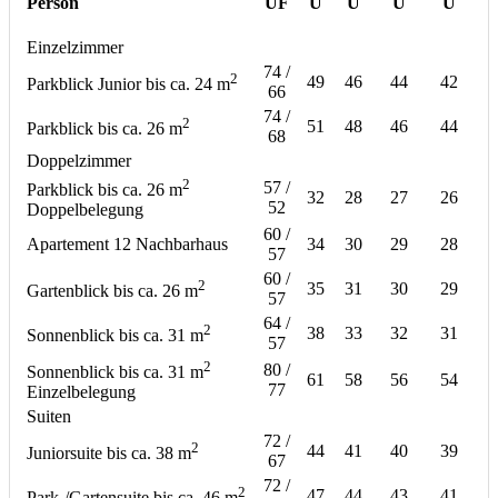
Person
ÜF
Ü
Ü
Ü
Ü
Einzelzimmer
74 /
2
49
46
44
42
Parkblick Junior bis ca. 24 m
66
74 /
2
51
48
46
44
Parkblick bis ca. 26 m
68
Doppelzimmer
2
57 /
Parkblick bis ca. 26 m
32
28
27
26
52
Doppelbelegung
60 /
Apartement 12 Nachbarhaus
34
30
29
28
57
60 /
2
35
31
30
29
Gartenblick bis ca. 26 m
57
64 /
2
38
33
32
31
Sonnenblick bis ca. 31 m
57
2
80 /
Sonnenblick bis ca. 31 m
61
58
56
54
77
Einzelbelegung
Suiten
72 /
2
44
41
40
39
Juniorsuite bis ca. 38 m
67
72 /
2
47
44
43
41
Park-/Gartensuite bis ca. 46 m