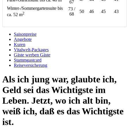
67
Winter-/Sommergartensuite bis
73 /
50
46
45
43
2
68
ca. 52 m
Saisonpreise
Angebote
Kuren
Vitalwelt-Packages
Gäste werben Gäste
Stammgastcard
Reiseversicherung
Als ich jung war, glaubte ich,
Geld sei das Wichtigste im
Leben. Jetzt, wo ich alt bin,
weiß ich, daß es das Wichtigste
ist.